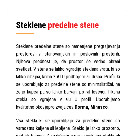
Steklene
predelne stene
Steklene predelne stene so namenjene pregrajevanju
prostorov v stanovanjskih in poslovnih prostorih.
Njihova prednost je, da prostor še vedno ohrani
svetlost. V stene se lahko vgradijo steklena vrata, ki so
lahko nihajna, krilna z ALU podbojem ali drsna. Profili ki
se uporabljajo za predelne stene so minimalistični, na
željo kupca pa so lahko barvani po ral lestvici. Fiksna
stekla so vgrajena v alu U profil. Uporabljamo
kvalitetno okovjeproizvajalcev
Dorma, Minusco
…
Vsa stekla ki se uporabljajo za predelne stene so
varnostna kaljena ali lepljena. Steklo je lahko prozorno,
mat ali barvno. Z različnimi vzorci peskanja stekla ali