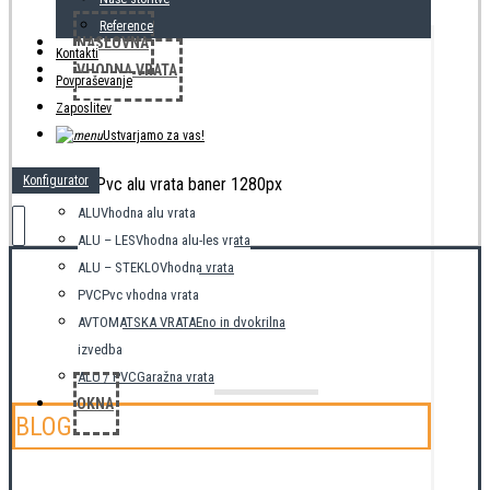
Reference
NASLOVNA
Kontakti
VHODNA VRATA
Povpraševanje
Zaposlitev
Ustvarjamo za vas!
Konfigurator
ALU
Vhodna alu vrata
ALU – LES
Vhodna alu-les vrata
ALU – STEKLO
Vhodna vrata
PVC
Pvc vhodna vrata
AVTOMATSKA VRATA
Eno in dvokrilna
izvedba
ALU / PVC
Garažna vrata
OKNA
BLOG
Home
Blog