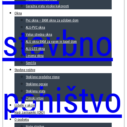
Garažna vrata visoke kakovosti
Okna
Pvc okna – BKM okna za udoben dom
ALU-PVC okna
Velux strešna okna
ALU okna BKM za varen in topel dom
ALU-LES okna
Lesena okna
Senčila
Stavbne rešitve
Steklene predelne stene
Steklene ograje
Steklena vrata
Zimski vrtovi
Izdelki v akciji
Naši zastopniki (CRO)
O podjetju
Naše storitve