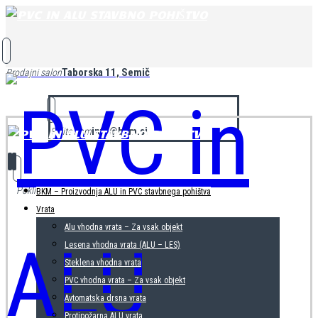
Taborska 11, Semič
Prodajni salon
info@bkm.si
Pišite nam
040 782 605
Pokličite nas
BKM – Proizvodnja ALU in PVC stavbnega pohištva
Vrata
Alu vhodna vrata – Za vsak objekt
Lesena vhodna vrata (ALU – LES)
Steklena vhodna vrata
PVC vhodna vrata – Za vsak objekt
Avtomatska drsna vrata
Protipožarna ALU vrata