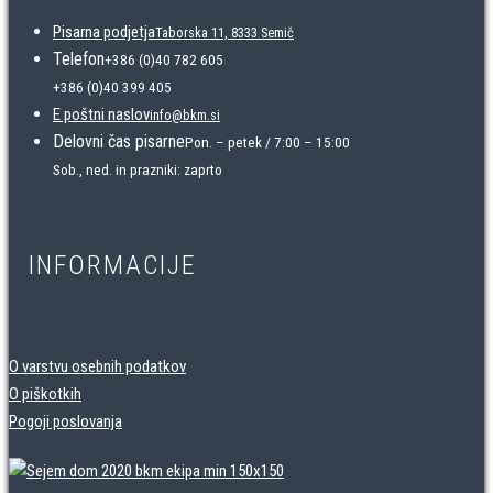
Pisarna podjetja
Taborska 11, 8333 Semič
Telefon
+386 (0)40 782 605
+386 (0)40 399 405
E poštni naslov
info@bkm.si
Delovni čas pisarne
Pon. – petek / 7:00 – 15:00
Sob., ned. in prazniki: zaprto
INFORMACIJE
O varstvu osebnih podatkov
O piškotkih
Pogoji poslovanja