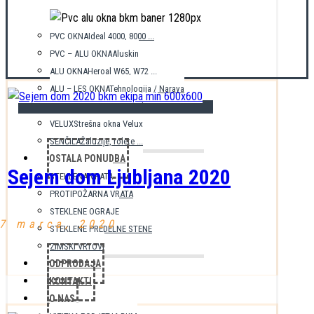
PVC OKNA
Ideal 4000, 8000 ...
PVC – ALU OKNA
Aluskin
ALU OKNA
Heroal W65, W72 ...
ALU – LES OKNA
Tehnologija / Narava
LESENA OKNA
Naravno in lepo
VELUX
Strešna okna Velux
SENČILA
Žaluzije, rolete ...
OSTALA PONUDBA
Sejem dom Ljubljana 2020
STEKLENA VRATA
PROTIPOŽARNA VRATA
STEKLENE OGRAJE
7 marca, 2020
STEKLENE PREDELNE STENE
ZIMSKI VRTOVI
ODPRODAJA
KONTAKTI
O NAS