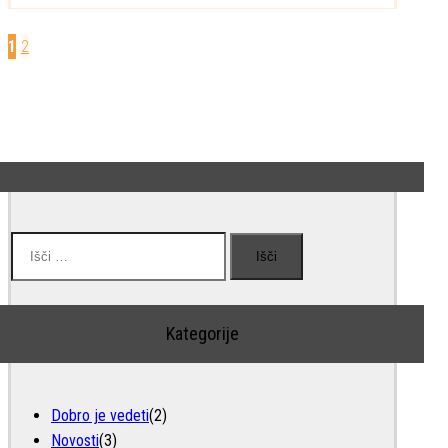
1
2
Številčenje
prispevkov
IŠČI:
Kategorije
Dobro je vedeti
(2)
Novosti
(3)