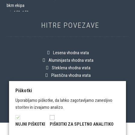
HITRE POVEZAVE
Lesena vhodna vrata
Aluminijasta vhodna vrata
Steklena vhodna vrata
Plastična vhodna vrata
Alu okna
Piškotki
Pvc okna
Alu-Pvc okna
Uporabljamo piškotke, da lahko zagotavljamo zanesljivo
Avtomatska drsna vrata
storitev in izvajamo analizo.
Garažna vrata
NUJNI PIŠKOTKI
PIŠKOTKI ZA SPLETNO ANALITIKO
© BKM 2026 | Vse pravice pridržane!