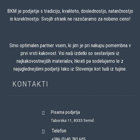
BKM je podjetje s tradicijo, kvaliteto, doslednostjo, natančnostjo
in korektnostjo. Svojih strank ne razočaramo za nobeno ceno!
Smo optimalen partner vsem, ki jim je pri nakupu pomembna v
prvi vrsti kakovost. Vsi naši izdelki so sestavljeni iz
najkakovostnejših materialov, hkrati pa sodelujemo le z
najuglednejšimi podjetji tako iz Slovenije kot tudi iz tujine.
KONTAKTI
Pisarna podjetja
Taborska 11, 8333 Semič
Telefon
+386 (0)40 782 605